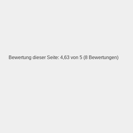
LOGO HOCHLADEN
Keine Datei ausgewählt
Öffnungszeiten
Montag
Bewertung dieser Seite: 4,63 von 5 (8 Bewertungen)
—
ÖFFNUNGSZEITEN
HINZUFÜGEN
Dienstag