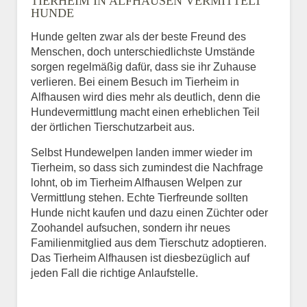
TIERHEIM IN ALFHAUSEN VERMITTELT
HUNDE
Hunde gelten zwar als der beste Freund des
E-Mail
*
Menschen, doch unterschiedlichste Umstände
sorgen regelmäßig dafür, dass sie ihr Zuhause
verlieren. Bei einem Besuch im Tierheim in
Alfhausen wird dies mehr als deutlich, denn die
Hundevermittlung macht einen erheblichen Teil
der örtlichen Tierschutzarbeit aus.
Selbst Hundewelpen landen immer wieder im
Informationen über das
Tierheim, so dass sich zumindest die Nachfrage
Tier.
lohnt, ob im Tierheim Alfhausen Welpen zur
Vermittlung stehen. Echte Tierfreunde sollten
Hunde nicht kaufen und dazu einen Züchter oder
Zoohandel aufsuchen, sondern ihr neues
Art des Tiers
*
Familienmitglied aus dem Tierschutz adoptieren.
Das Tierheim Alfhausen ist diesbezüglich auf
jeden Fall die richtige Anlaufstelle.
Name des Tiers