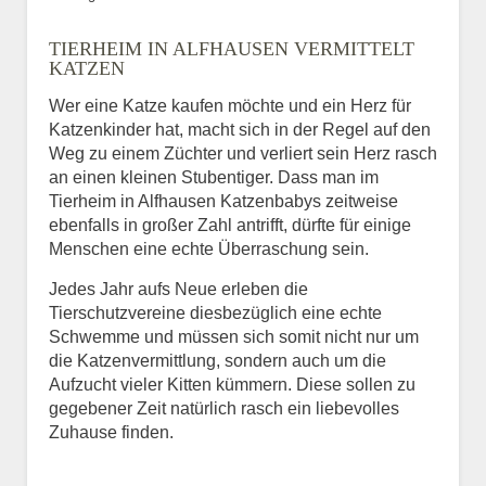
Bild des Tiers
TIERHEIM IN ALFHAUSEN VERMITTELT
BILD HOCHLADEN
KATZEN
Keine Datei ausgewählt
Wer eine Katze kaufen möchte und ein Herz für
Katzenkinder hat, macht sich in der Regel auf den
Vermisst seit
Weg zu einem Züchter und verliert sein Herz rasch
an einen kleinen Stubentiger. Dass man im
Tierheim in Alfhausen Katzenbabys zeitweise
ebenfalls in großer Zahl antrifft, dürfte für einige
Ort des Verschwindens
Menschen eine echte Überraschung sein.
Jedes Jahr aufs Neue erleben die
Tierschutzvereine diesbezüglich eine echte
Schwemme und müssen sich somit nicht nur um
die Katzenvermittlung, sondern auch um die
Aufzucht vieler Kitten kümmern. Diese sollen zu
gegebener Zeit natürlich rasch ein liebevolles
Zuhause finden.
Kontaktdaten des
Besitzers