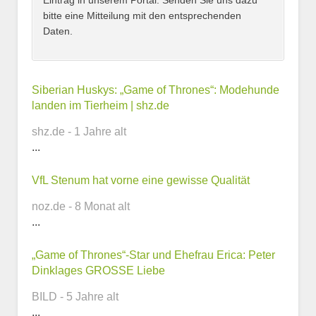
Eintrag in unserem Portal. Senden Sie uns dazu
bitte eine Mitteilung mit den entsprechenden
Daten.
Kontaktmöglichkeiten
Siberian Huskys: „Game of Thrones“: Modehunde
landen im Tierheim | shz.de
E-Mail-Adresse
shz.de - 1 Jahre alt
...
VfL Stenum hat vorne eine gewisse Qualität
Telefonnummer
noz.de - 8 Monat alt
...
„Game of Thrones“-Star und Ehefrau Erica: Peter
Webseite
Dinklages GROSSE Liebe
BILD - 5 Jahre alt
...