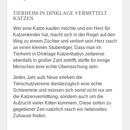
Bild des Tiers
TIERHEIM IN DINKLAGE VERMITTELT
BILD HOCHLADEN
KATZEN
Keine Datei ausgewählt
Wer eine Katze kaufen möchte und ein Herz für
Katzenkinder hat, macht sich in der Regel auf den
Vermisst seit
Weg zu einem Züchter und verliert sein Herz rasch
an einen kleinen Stubentiger. Dass man im
Tierheim in Dinklage Katzenbabys zeitweise
ebenfalls in großer Zahl antrifft, dürfte für einige
Ort des Verschwindens
Menschen eine echte Überraschung sein.
Jedes Jahr aufs Neue erleben die
Tierschutzvereine diesbezüglich eine echte
Schwemme und müssen sich somit nicht nur um
die Katzenvermittlung, sondern auch um die
Aufzucht vieler Kitten kümmern. Diese sollen zu
gegebener Zeit natürlich rasch ein liebevolles
Zuhause finden.
Kontaktdaten des
Besitzers