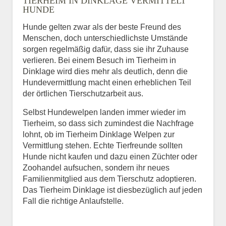
TIERHEIM IN DINKLAGE VERMITTELT
HUNDE
Hunde gelten zwar als der beste Freund des
E-Mail
*
Menschen, doch unterschiedlichste Umstände
sorgen regelmäßig dafür, dass sie ihr Zuhause
verlieren. Bei einem Besuch im Tierheim in
Dinklage wird dies mehr als deutlich, denn die
Hundevermittlung macht einen erheblichen Teil
der örtlichen Tierschutzarbeit aus.
Selbst Hundewelpen landen immer wieder im
Informationen über das
Tierheim, so dass sich zumindest die Nachfrage
Tier.
lohnt, ob im Tierheim Dinklage Welpen zur
Vermittlung stehen. Echte Tierfreunde sollten
Hunde nicht kaufen und dazu einen Züchter oder
Zoohandel aufsuchen, sondern ihr neues
Art des Tiers
*
Familienmitglied aus dem Tierschutz adoptieren.
Das Tierheim Dinklage ist diesbezüglich auf jeden
Fall die richtige Anlaufstelle.
Name des Tiers