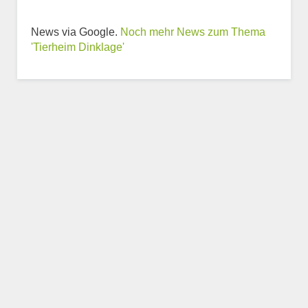
News via Google.
Noch mehr News zum Thema
Weitere Informationen
'Tierheim Dinklage'
zum Tierheim
Trägerverein
Beschreibung des Tierheims
Logo