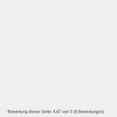
LOGO HOCHLADEN
Keine Datei ausgewählt
Öffnungszeiten
Montag
—
ÖFFNUNGSZEITEN
HINZUFÜGEN
Dienstag
Bewertung dieser Seite: 4,67 von 5 (6 Bewertungen)