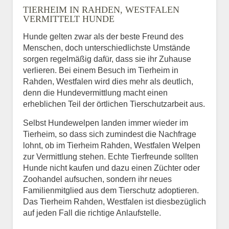
TIERHEIM IN RAHDEN, WESTFALEN
VERMITTELT HUNDE
Hunde gelten zwar als der beste Freund des
E-Mail
*
Menschen, doch unterschiedlichste Umstände
sorgen regelmäßig dafür, dass sie ihr Zuhause
verlieren. Bei einem Besuch im Tierheim in
Rahden, Westfalen wird dies mehr als deutlich,
denn die Hundevermittlung macht einen
erheblichen Teil der örtlichen Tierschutzarbeit aus.
Selbst Hundewelpen landen immer wieder im
Informationen über das
Tierheim, so dass sich zumindest die Nachfrage
Tier.
lohnt, ob im Tierheim Rahden, Westfalen Welpen
zur Vermittlung stehen. Echte Tierfreunde sollten
Hunde nicht kaufen und dazu einen Züchter oder
Zoohandel aufsuchen, sondern ihr neues
Art des Tiers
*
Familienmitglied aus dem Tierschutz adoptieren.
Das Tierheim Rahden, Westfalen ist diesbezüglich
auf jeden Fall die richtige Anlaufstelle.