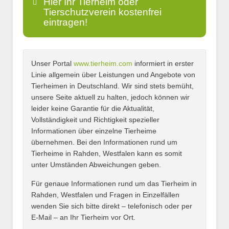
Hier Ihr Tierheim oder
Tierschutzverein kostenfrei
eintragen!
Unser Portal
www.tierheim.com
informiert in erster
Name
*
Linie allgemein über Leistungen und Angebote von
Tierheimen in Deutschland. Wir sind stets bemüht,
unsere Seite aktuell zu halten, jedoch können wir
leider keine Garantie für die Aktualität,
E-Mail
*
Vollständigkeit und Richtigkeit spezieller
Informationen über einzelne Tierheime
übernehmen. Bei den Informationen rund um
Tierheime in Rahden, Westfalen kann es somit
unter Umständen Abweichungen geben.
Name des Tierheims
*
Für genaue Informationen rund um das Tierheim in
Rahden, Westfalen und Fragen in Einzelfällen
wenden Sie sich bitte direkt – telefonisch oder per
E-Mail – an Ihr Tierheim vor Ort.