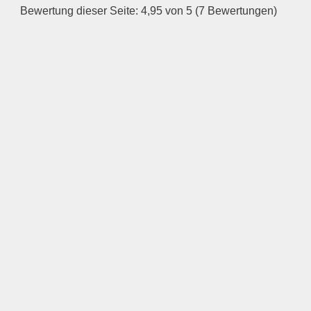
Bewertung dieser Seite: 4,95 von 5 (7 Bewertungen)
Dienstag
—
ÖFFNUNGSZEITEN
HINZUFÜGEN
Mittwoch
—
ÖFFNUNGSZEITEN
HINZUFÜGEN