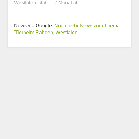
Webseite
Westfalen-Blatt - 12 Monat alt
...
News via Google.
Noch mehr News zum Thema
'Tierheim Rahden, Westfalen'
Weitere Informationen
zum Tierheim
Trägerverein
Beschreibung des Tierheims