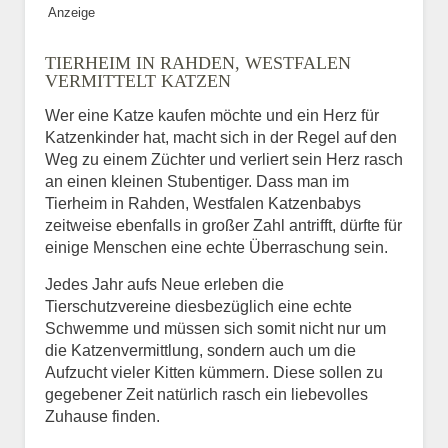
Anzeige
Bild des Tiers
TIERHEIM IN RAHDEN, WESTFALEN
BILD HOCHLADEN
VERMITTELT KATZEN
Keine Datei ausgewählt
Wer eine Katze kaufen möchte und ein Herz für
Katzenkinder hat, macht sich in der Regel auf den
Vermisst seit
Weg zu einem Züchter und verliert sein Herz rasch
an einen kleinen Stubentiger. Dass man im
Tierheim in Rahden, Westfalen Katzenbabys
zeitweise ebenfalls in großer Zahl antrifft, dürfte für
Ort des Verschwindens
einige Menschen eine echte Überraschung sein.
Jedes Jahr aufs Neue erleben die
Tierschutzvereine diesbezüglich eine echte
Schwemme und müssen sich somit nicht nur um
die Katzenvermittlung, sondern auch um die
Aufzucht vieler Kitten kümmern. Diese sollen zu
gegebener Zeit natürlich rasch ein liebevolles
Zuhause finden.
Kontaktdaten des