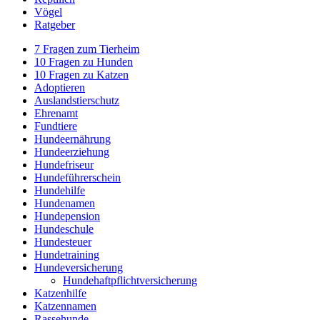
Vögel
Ratgeber
7 Fragen zum Tierheim
10 Fragen zu Hunden
10 Fragen zu Katzen
Adoptieren
Auslandstierschutz
Ehrenamt
Fundtiere
Hundeernährung
Hundeerziehung
Hundefriseur
Hundeführerschein
Hundehilfe
Hundenamen
Hundepension
Hundeschule
Hundesteuer
Hundetraining
Hundeversicherung
Hundehaftpflichtversicherung
Katzenhilfe
Katzennamen
Rassehunde