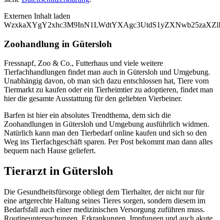
Externen Inhalt laden
WzxkaXYgY2xhc3M9InN1LWdtYXAgc3UtdS1yZXNwb25zaXZlL
Zoohandlung in Gütersloh
Fressnapf, Zoo & Co., Futterhaus und viele weitere
Tierfachhandlungen findet man auch in Gütersloh und Umgebung.
Unabhängig davon, ob man sich dazu entschlossen hat, Tiere vom
Tiermarkt zu kaufen oder ein Tierheimtier zu adoptieren, findet man
hier die gesamte Ausstattung für den geliebten Vierbeiner.
Barfen ist hier ein absolutes Trendthema, dem sich die
Zoohandlungen in Gütersloh und Umgebung ausführlich widmen.
Natürlich kann man den Tierbedarf online kaufen und sich so den
Weg ins Tierfachgeschäft sparen. Per Post bekommt man dann alles
bequem nach Hause geliefert.
Tierarzt in Gütersloh
Die Gesundheitsfürsorge obliegt dem Tierhalter, der nicht nur für
eine artgerechte Haltung seines Tieres sorgen, sondern diesem im
Bedarfsfall auch einer medizinischen Versorgung zuführen muss.
Routineuntersuchungen, Erkrankungen, Impfungen und auch akute