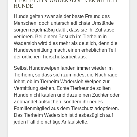
TIERHEIM IN WADERSLOH VERMITTELT
HUNDE
Hunde gelten zwar als der beste Freund des
E-Mail
*
Menschen, doch unterschiedlichste Umstände
sorgen regelmäßig dafür, dass sie ihr Zuhause
verlieren. Bei einem Besuch im Tierheim in
Wadersloh wird dies mehr als deutlich, denn die
Hundevermittlung macht einen erheblichen Teil
der örtlichen Tierschutzarbeit aus.
Selbst Hundewelpen landen immer wieder im
Informationen über das
Tierheim, so dass sich zumindest die Nachfrage
Tier.
lohnt, ob im Tierheim Wadersloh Welpen zur
Vermittlung stehen. Echte Tierfreunde sollten
Hunde nicht kaufen und dazu einen Züchter oder
Zoohandel aufsuchen, sondern ihr neues
Art des Tiers
*
Familienmitglied aus dem Tierschutz adoptieren.
Das Tierheim Wadersloh ist diesbezüglich auf
jeden Fall die richtige Anlaufstelle.
Name des Tiers