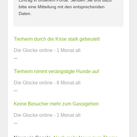
Eintrag in unserem Portal. Senden Sie uns dazu
bitte eine Mitteilung mit den entsprechenden
Daten.
Kontaktmöglichkeiten
Tierheim durch die Krise stark gebeutelt
Die Glocke online - 1 Monat alt
E-Mail-Adresse
...
Tierheim nimmt verängstigte Hunde auf
Die Glocke online - 6 Monat alt
Telefonnummer
...
Keine Besucher mehr zum Gassigehen
Webseite
Die Glocke online - 1 Monat alt
...