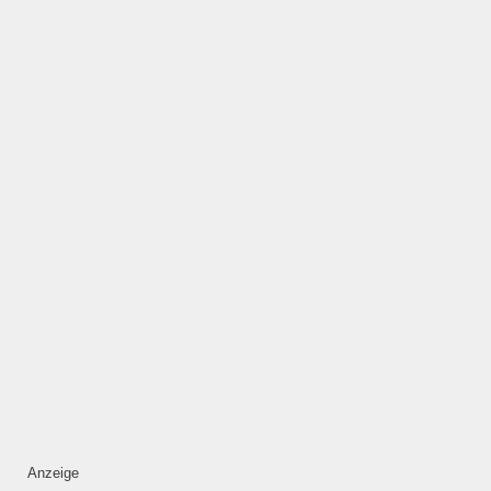
—
ÖFFNUNGSZEITEN
HINZUFÜGEN
Mittwoch
—
ÖFFNUNGSZEITEN
HINZUFÜGEN
Donnerstag
Anzeige
—