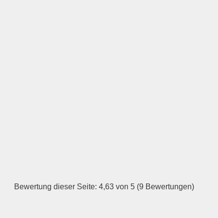
LOGO HOCHLADEN
Keine Datei ausgewählt
Öffnungszeiten
Montag
—
ÖFFNUNGSZEITEN
HINZUFÜGEN
Bewertung dieser Seite: 4,63 von 5 (9 Bewertungen)
Dienstag