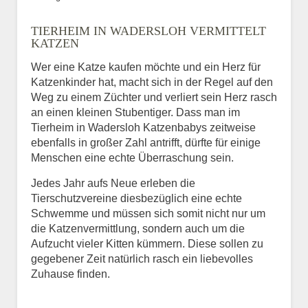
Bild des Tiers
TIERHEIM IN WADERSLOH VERMITTELT
BILD HOCHLADEN
KATZEN
Keine Datei ausgewählt
Wer eine Katze kaufen möchte und ein Herz für
Katzenkinder hat, macht sich in der Regel auf den
Vermisst seit
Weg zu einem Züchter und verliert sein Herz rasch
an einen kleinen Stubentiger. Dass man im
Tierheim in Wadersloh Katzenbabys zeitweise
ebenfalls in großer Zahl antrifft, dürfte für einige
Ort des Verschwindens
Menschen eine echte Überraschung sein.
Jedes Jahr aufs Neue erleben die
Tierschutzvereine diesbezüglich eine echte
Schwemme und müssen sich somit nicht nur um
die Katzenvermittlung, sondern auch um die
Aufzucht vieler Kitten kümmern. Diese sollen zu
gegebener Zeit natürlich rasch ein liebevolles
Zuhause finden.
Kontaktdaten des
Besitzers