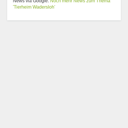
News via Google.
Noch mehr News zum Thema
'Tierheim Wadersloh'
Weitere Informationen
zum Tierheim
Trägerverein
Beschreibung des Tierheims
Logo