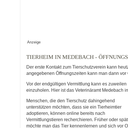
Keine Datei 
BILD HOCHLADEN
Vermisst seit
Anzeige
Ort des Verschwindens
TIERHEIM IN MEDEBACH - ÖFFNUN
Der erste Kontakt zum Tierschutzverein kann heut
angegebenen Öffnungszeiten kann man dann vor 
Vor der endgültigen Vermittlung kann es zuweilen 
einzuholen. Hier ist das Veterinäramt Medebach in
Menschen, die den Tierschutz dahingehend
Kontaktdaten des Besitzer
unterstützen möchten, dass sie ein Tierheimtier
adoptieren, können online bereits nach
Diese Daten werden zu Kontaktaufnahme 
Vermittlungstieren recherchieren. Früher oder spät
möchte man das Tier kennenlernen und sich vor O