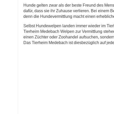
Hunde gelten zwar als der beste Freund des Men
dafür, dass sie ihr Zuhause verlieren. Bei einem 
E-Mail
*
denn die Hundevermittlung macht einen erheblichen
Selbst Hundewelpen landen immer wieder im Tierh
Tierheim Medebach Welpen zur Vermittlung stehen
einen Züchter oder Zoohandel aufsuchen, sondern 
Das Tierheim Medebach ist diesbezüglich auf jeden 
Informationen über das Tie
Art des Tiers
*
Name des Tiers