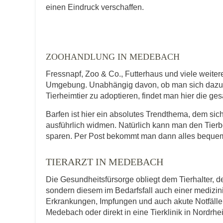
E-Mail-Adresse
einen Eindruck verschaffen.
Telefonnummer
ZOOHANDLUNG IN MEDEBACH
Fressnapf, Zoo & Co., Futterhaus und viele weit
Umgebung. Unabhängig davon, ob man sich dazu en
Tierheimtier zu adoptieren, findet man hier die ge
Mit Absenden der Daten akzeptiere ic
Barfen ist hier ein absolutes Trendthema, dem 
ausführlich widmen. Natürlich kann man den Tierb
sparen. Per Post bekommt man dann alles bequem
TIERARZT IN MEDEBACH
Die Gesundheitsfürsorge obliegt dem Tierhalter, de
sondern diesem im Bedarfsfall auch einer medizi
Erkrankungen, Impfungen und auch akute Notfälle f
Medebach oder direkt in eine Tierklinik in Nordrhe