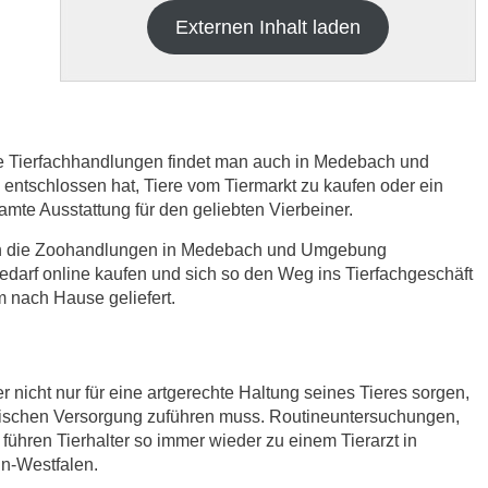
Externen Inhalt laden
ere Tierfachhandlungen findet man auch in Medebach und
tschlossen hat, Tiere vom Tiermarkt zu kaufen oder ein
samte Ausstattung für den geliebten Vierbeiner.
h die
Datenschutzbedinungen.
.
sich die Zoohandlungen in Medebach und Umgebung
edarf online kaufen und sich so den Weg ins Tierfachgeschäft
ABSENDEN
 nach Hause geliefert.
r nicht nur für eine artgerechte Haltung seines Tieres sorgen,
nischen Versorgung zuführen muss. Routineuntersuchungen,
ühren Tierhalter so immer wieder zu einem Tierarzt in
in-Westfalen.