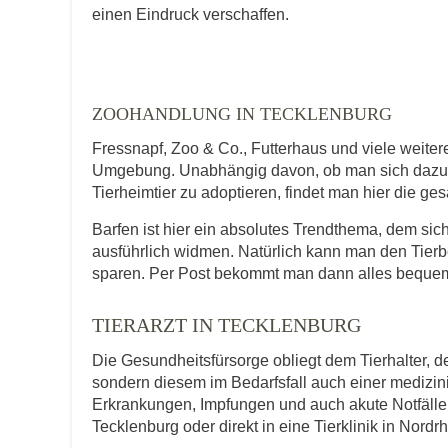
E-Mail-Adresse
einen Eindruck verschaffen.
Telefonnummer
ZOOHANDLUNG IN TECKLENBURG
Fressnapf, Zoo & Co., Futterhaus und viele weite
Umgebung. Unabhängig davon, ob man sich dazu en
Tierheimtier zu adoptieren, findet man hier die ge
Mit Absenden der Daten akzeptiere ic
Barfen ist hier ein absolutes Trendthema, dem s
ausführlich widmen. Natürlich kann man den Tierb
sparen. Per Post bekommt man dann alles bequem
TIERARZT IN TECKLENBURG
Die Gesundheitsfürsorge obliegt dem Tierhalter, de
sondern diesem im Bedarfsfall auch einer medizi
Erkrankungen, Impfungen und auch akute Notfälle f
Tecklenburg oder direkt in eine Tierklinik in Nordr