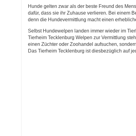
Hunde gelten zwar als der beste Freund des Men
dafür, dass sie ihr Zuhause verlieren. Bei einem B
E-Mail
*
denn die Hundevermittlung macht einen erheblichen
Selbst Hundewelpen landen immer wieder im Tierh
Tierheim Tecklenburg Welpen zur Vermittlung steh
einen Züchter oder Zoohandel aufsuchen, sondern 
Das Tierheim Tecklenburg ist diesbezüglich auf jede
Informationen über das Tie
Art des Tiers
*
Name des Tiers