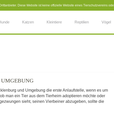
ittanbieter. Diese Website ist keine offizielle Website eines Tierschutzvereins ode
Hunde
Katzen
Kleintiere
Reptilien
Vögel
D UMGEBUNG
ecklenburg und Umgebung die erste Anlaufstelle, wenn es um
 ob man ein Tier aus dem Tierheim adoptieren möchte oder
gezwungen sieht, seinen Vierbeiner abzugeben, sollte die