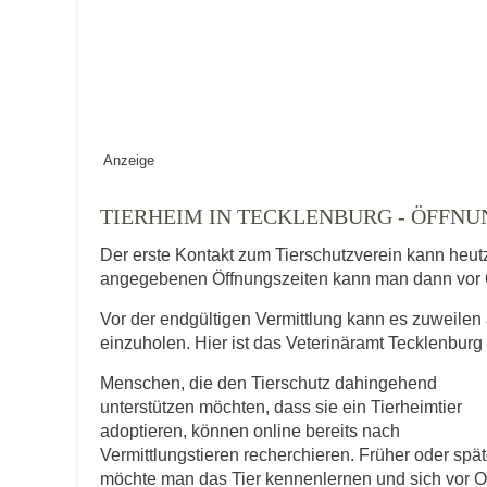
Keine Datei 
BILD HOCHLADEN
Vermisst seit
Anzeige
Ort des Verschwindens
TIERHEIM IN TECKLENBURG - ÖFFN
Der erste Kontakt zum Tierschutzverein kann heut
angegebenen Öffnungszeiten kann man dann vor 
Vor der endgültigen Vermittlung kann es zuweilen 
einzuholen. Hier ist das Veterinäramt Tecklenburg
Menschen, die den Tierschutz dahingehend
Kontaktdaten des Besitzer
unterstützen möchten, dass sie ein Tierheimtier
adoptieren, können online bereits nach
Diese Daten werden zu Kontaktaufnahme 
Vermittlungstieren recherchieren. Früher oder spät
möchte man das Tier kennenlernen und sich vor O