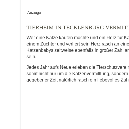
Geschlecht
*
Anzeige
TIERHEIM IN TECKLENBURG VERMIT
Wer eine Katze kaufen möchte und ein Herz für Ka
Alter des Tiers
einem Züchter und verliert sein Herz rasch an ein
Katzenbabys zeitweise ebenfalls in großer Zahl an
sein.
Beschreibung des Tiers
*
Jedes Jahr aufs Neue erleben die Tierschutzver
somit nicht nur um die Katzenvermittlung, sondern
gegebener Zeit natürlich rasch ein liebevolles Zu
Bild des Tiers