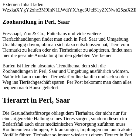
Externen Inhalt laden
WzxkaXYgY2xhc3M9InN1LWdtYXAgc3UtdS1yZXNwb25zaXZlL
Zoohandlung in Perl, Saar
Fressnapf, Zoo & Co., Futterhaus und viele weitere
Tierfachhandlungen findet man auch in Perl, Saar und Umgebung.
Unabhängig davon, ob man sich dazu entschlossen hat, Tiere vom
Tiermarkt zu kaufen oder ein Tierheimtier zu adoptieren, findet man
hier die gesamte Ausstattung für den geliebten Vierbeiner.
Barfen ist hier ein absolutes Trendthema, dem sich die
Zoohandlungen in Perl, Saar und Umgebung ausführlich widmen.
Natürlich kann man den Tierbedarf online kaufen und sich so den
Weg ins Tierfachgeschäft sparen. Per Post bekommt man dann alles
bequem nach Hause geliefert.
Tierarzt in Perl, Saar
Die Gesundheitsfürsorge obliegt dem Tierhalter, der nicht nur für
eine artgerechte Haltung seines Tieres sorgen, sondern diesem im
Bedarfsfall auch einer medizinischen Versorgung zuführen muss.
Routineuntersuchungen, Erkrankungen, Impfungen und auch akute
Notfälle führen Tierhalter so immer wieder zu einem Tierarzt in Perl,