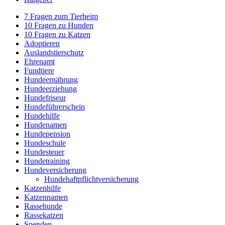
7 Fragen zum Tierheim
10 Fragen zu Hunden
10 Fragen zu Katzen
Adoptieren
Auslandstierschutz
Ehrenamt
Fundtiere
Hundeernährung
Hundeerziehung
Hundefriseur
Hundeführerschein
Hundehilfe
Hundenamen
Hundepension
Hundeschule
Hundesteuer
Hundetraining
Hundeversicherung
Hundehaftpflichtversicherung
Katzenhilfe
Katzennamen
Rassehunde
Rassekatzen
Spenden