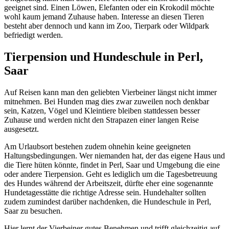
geeignet sind. Einen Löwen, Elefanten oder ein Krokodil möchte
wohl kaum jemand Zuhause haben. Interesse an diesen Tieren
besteht aber dennoch und kann im Zoo, Tierpark oder Wildpark
befriedigt werden.
Tierpension und Hundeschule in Perl,
Saar
Auf Reisen kann man den geliebten Vierbeiner längst nicht immer
mitnehmen. Bei Hunden mag dies zwar zuweilen noch denkbar
sein, Katzen, Vögel und Kleintiere bleiben stattdessen besser
Zuhause und werden nicht den Strapazen einer langen Reise
ausgesetzt.
Am Urlaubsort bestehen zudem ohnehin keine geeigneten
Haltungsbedingungen. Wer niemanden hat, der das eigene Haus und
die Tiere hüten könnte, findet in Perl, Saar und Umgebung die eine
oder andere Tierpension. Geht es lediglich um die Tagesbetreuung
des Hundes während der Arbeitszeit, dürfte eher eine sogenannte
Hundetagesstätte die richtige Adresse sein. Hundehalter sollten
zudem zumindest darüber nachdenken, die Hundeschule in Perl,
Saar zu besuchen.
Hier lernt der Vierbeiner gutes Benehmen und trifft gleichzeitig auf