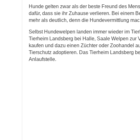
Hunde gelten zwar als der beste Freund des Men
dafür, dass sie ihr Zuhause verlieren. Bei einem 
E-Mail
*
mehr als deutlich, denn die Hundevermittlung macht
Selbst Hundewelpen landen immer wieder im Tierh
Tierheim Landsberg bei Halle, Saale Welpen zur V
kaufen und dazu einen Züchter oder Zoohandel au
Tierschutz adoptieren. Das Tierheim Landsberg bei 
Anlaufstelle.
Informationen über das Tie
Art des Tiers
*
Name des Tiers