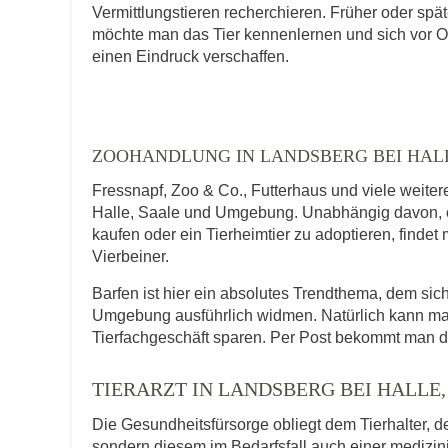
E-Mail-Adresse
Vermittlungstieren recherchieren. Früher oder spät
möchte man das Tier kennenlernen und sich vor O
einen Eindruck verschaffen.
Telefonnummer
ZOOHANDLUNG IN LANDSBERG BEI HALL
Fressnapf, Zoo & Co., Futterhaus und viele weite
Mit Absenden der Daten akzeptiere ic
Halle, Saale und Umgebung. Unabhängig davon, ob
kaufen oder ein Tierheimtier zu adoptieren, findet
Vierbeiner.
Barfen ist hier ein absolutes Trendthema, dem si
Umgebung ausführlich widmen. Natürlich kann man
Tierfachgeschäft sparen. Per Post bekommt man d
TIERARZT IN LANDSBERG BEI HALLE,
Die Gesundheitsfürsorge obliegt dem Tierhalter, de
sondern diesem im Bedarfsfall auch einer medizi