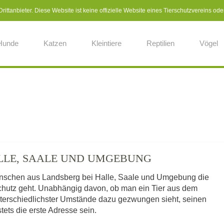
ittanbieter. Diese Website ist keine offizielle Website eines Tierschutzvereins ode
Hunde
Katzen
Kleintiere
Reptilien
Vögel
ALLE, SAALE UND UMGEBUNG
 Menschen aus Landsberg bei Halle, Saale und Umgebung die
rschutz geht. Unabhängig davon, ob man ein Tier aus dem
nterschiedlichster Umstände dazu gezwungen sieht, seinen
stets die erste Adresse sein.