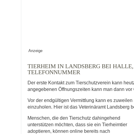
Keine Datei 
BILD HOCHLADEN
Vermisst seit
Ort des Verschwindens
Anzeige
TIERHEIM IN LANDSBERG BEI HALLE
TELEFONNUMMER
Der erste Kontakt zum Tierschutzverein kann heut
angegebenen Öffnungszeiten kann man dann vor 
Vor der endgültigen Vermittlung kann es zuweilen 
Kontaktdaten des Besitzer
einzuholen. Hier ist das Veterinäramt Landsberg be
Menschen, die den Tierschutz dahingehend
Diese Daten werden zu Kontaktaufnahme 
unterstützen möchten, dass sie ein Tierheimtier
adoptieren, können online bereits nach