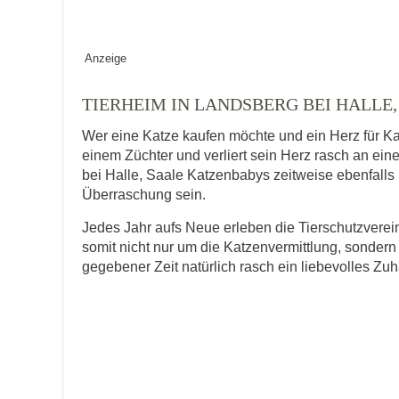
Geschlecht
*
Anzeige
TIERHEIM IN LANDSBERG BEI HALLE
Alter des Tiers
Wer eine Katze kaufen möchte und ein Herz für Ka
einem Züchter und verliert sein Herz rasch an ei
bei Halle, Saale Katzenbabys zeitweise ebenfalls i
Überraschung sein.
Beschreibung des Tiers
*
Jedes Jahr aufs Neue erleben die Tierschutzver
somit nicht nur um die Katzenvermittlung, sondern
gegebener Zeit natürlich rasch ein liebevolles Zu
Bild des Tiers