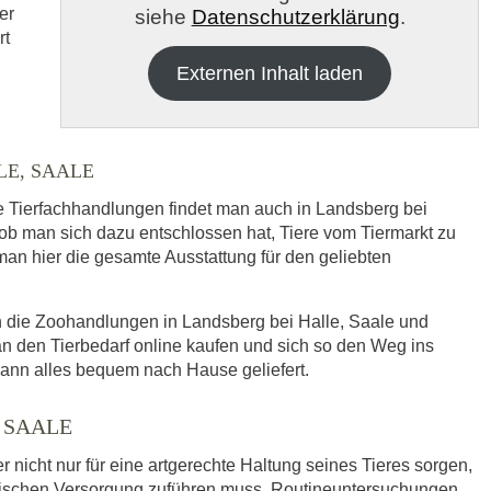
er
siehe
Datenschutzerklärung
.
rt
Externen Inhalt laden
E, SAALE
re Tierfachhandlungen findet man auch in Landsberg bei
h die
Datenschutzbedinungen.
.
 man sich dazu entschlossen hat, Tiere vom Tiermarkt zu
 man hier die gesamte Ausstattung für den geliebten
ABSENDEN
ch die Zoohandlungen in Landsberg bei Halle, Saale und
 den Tierbedarf online kaufen und sich so den Weg ins
ann alles bequem nach Hause geliefert.
 SAALE
r nicht nur für eine artgerechte Haltung seines Tieres sorgen,
nischen Versorgung zuführen muss. Routineuntersuchungen,