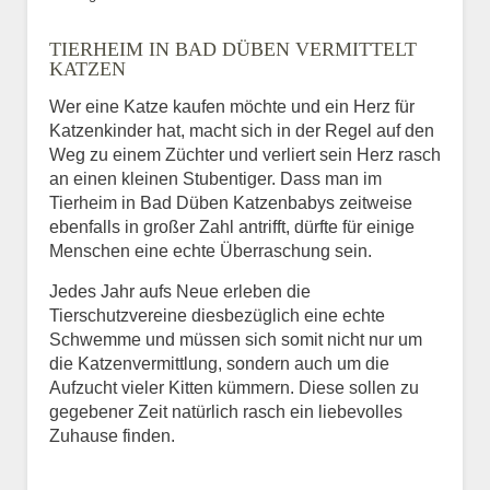
Bild des Tiers
TIERHEIM IN BAD DÜBEN VERMITTELT
BILD HOCHLADEN
KATZEN
Keine Datei ausgewählt
Wer eine Katze kaufen möchte und ein Herz für
Katzenkinder hat, macht sich in der Regel auf den
Vermisst seit
Weg zu einem Züchter und verliert sein Herz rasch
an einen kleinen Stubentiger. Dass man im
Tierheim in Bad Düben Katzenbabys zeitweise
ebenfalls in großer Zahl antrifft, dürfte für einige
Ort des Verschwindens
Menschen eine echte Überraschung sein.
Jedes Jahr aufs Neue erleben die
Tierschutzvereine diesbezüglich eine echte
Schwemme und müssen sich somit nicht nur um
die Katzenvermittlung, sondern auch um die
Aufzucht vieler Kitten kümmern. Diese sollen zu
gegebener Zeit natürlich rasch ein liebevolles
Zuhause finden.
Kontaktdaten des
Besitzers