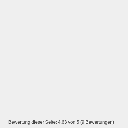
LOGO HOCHLADEN
Keine Datei ausgewählt
Öffnungszeiten
Montag
—
ÖFFNUNGSZEITEN
HINZUFÜGEN
Dienstag
Bewertung dieser Seite: 4,63 von 5 (9 Bewertungen)