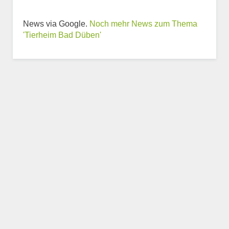
News via Google.
Noch mehr News zum Thema
Weitere Informationen
'Tierheim Bad Düben'
zum Tierheim
Trägerverein
Beschreibung des Tierheims
Logo