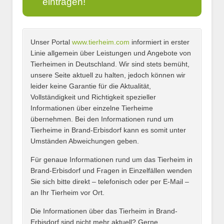
eintragen!
Unser Portal
www.tierheim.com
informiert in erster
Name
*
Linie allgemein über Leistungen und Angebote von
Tierheimen in Deutschland. Wir sind stets bemüht,
unsere Seite aktuell zu halten, jedoch können wir
leider keine Garantie für die Aktualität,
E-Mail
*
Vollständigkeit und Richtigkeit spezieller
Informationen über einzelne Tierheime
übernehmen. Bei den Informationen rund um
Tierheime in Brand-Erbisdorf kann es somit unter
Umständen Abweichungen geben.
Name des Tierheims
*
Für genaue Informationen rund um das Tierheim in
Brand-Erbisdorf und Fragen in Einzelfällen wenden
Sie sich bitte direkt – telefonisch oder per E-Mail –
an Ihr Tierheim vor Ort.
Adresse
*
Die Informationen über das Tierheim in Brand-
Erbisdorf sind nicht mehr aktuell? Gerne