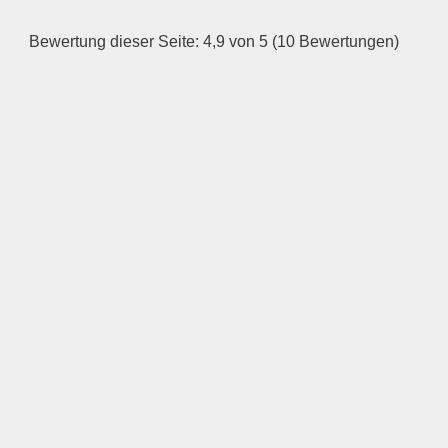
Bewertung dieser Seite: 4,9 von 5 (10 Bewertungen)
—
ÖFFNUNGSZEITEN
HINZUFÜGEN
Mittwoch
—
ÖFFNUNGSZEITEN
HINZUFÜGEN
Donnerstag