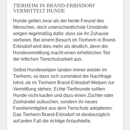
TIERHEIM IN BRAND-ERBISDORF
VERMITTELT HUNDE
Hunde gelten zwar als der beste Freund des
E-Mail
*
Menschen, doch unterschiedlichste Umstände
sorgen regelmäßig dafür, dass sie ihr Zuhause
verlieren. Bei einem Besuch im Tierheim in Brand-
Erbisdorf wird dies mehr als deutlich, denn die
Hundevermittlung macht einen erheblichen Teil
der örtlichen Tierschutzarbeit aus.
Selbst Hundewelpen landen immer wieder im
Informationen über das
Tierheim, so dass sich zumindest die Nachfrage
Tier.
lohnt, ob im Tierheim Brand-Erbisdorf Welpen zur
Vermittlung stehen. Echte Tierfreunde sollten
Hunde nicht kaufen und dazu einen Züchter oder
Zoohandel aufsuchen, sondern ihr neues
Art des Tiers
*
Familienmitglied aus dem Tierschutz adoptieren.
Das Tierheim Brand-Erbisdorf ist diesbezüglich
auf jeden Fall die richtige Anlaufstelle.