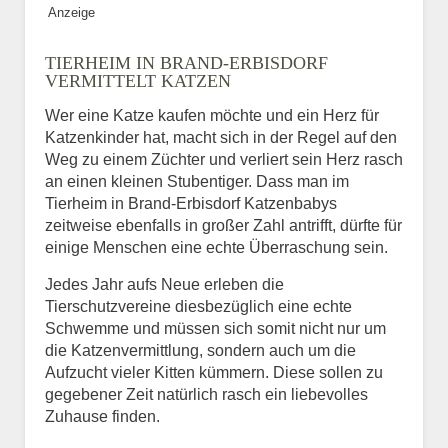
Anzeige
Bild des Tiers
TIERHEIM IN BRAND-ERBISDORF
BILD HOCHLADEN
VERMITTELT KATZEN
Keine Datei ausgewählt
Wer eine Katze kaufen möchte und ein Herz für
Katzenkinder hat, macht sich in der Regel auf den
Vermisst seit
Weg zu einem Züchter und verliert sein Herz rasch
an einen kleinen Stubentiger. Dass man im
Tierheim in Brand-Erbisdorf Katzenbabys
zeitweise ebenfalls in großer Zahl antrifft, dürfte für
Ort des Verschwindens
einige Menschen eine echte Überraschung sein.
Jedes Jahr aufs Neue erleben die
Tierschutzvereine diesbezüglich eine echte
Schwemme und müssen sich somit nicht nur um
die Katzenvermittlung, sondern auch um die
Aufzucht vieler Kitten kümmern. Diese sollen zu
gegebener Zeit natürlich rasch ein liebevolles
Zuhause finden.
Kontaktdaten des