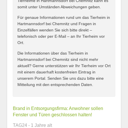
Tierheime in Hartmannsdorf bei Chemnitz kann es
somit unter Umständen Abweichungen geben.
Name des Tierheims
*
Für genaue Informationen rund um das Tierheim in
Hartmannsdorf bei Chemnitz und Fragen in
Einzelfällen wenden Sie sich bitte direkt –
telefonisch oder per E-Mail – an Ihr Tierheim vor
Ort.
Adresse
*
Die Informationen über das Tierheim in
Hartmannsdorf bei Chemnitz sind nicht mehr
aktuell? Gerne unterstützen wir Ihr Tierheim vor Ort
mit einem dauerhaft kostenfreien Eintrag in
unserem Portal. Senden Sie uns dazu bitte eine
Mitteilung mit den entsprechenden Daten.
Kontaktmöglichkeiten
Brand in Entsorgungsfirma: Anwohner sollen
Fenster und Türen geschlossen halten!
E-Mail-Adresse
TAG24 - 1 Jahre alt