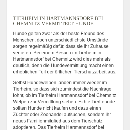
Name
*
TIERHEIM IN HARTMANNSDORF BEI
CHEMNITZ VERMITTELT HUNDE
Hunde gelten zwar als der beste Freund des
E-Mail
*
Menschen, doch unterschiedlichste Umstände
sorgen regelmäßig dafür, dass sie ihr Zuhause
verlieren. Bei einem Besuch im Tierheim in
Hartmannsdorf bei Chemnitz wird dies mehr als
deutlich, denn die Hundevermittlung macht einen
erheblichen Teil der örtlichen Tierschutzarbeit aus.
Selbst Hundewelpen landen immer wieder im
Informationen über das
Tierheim, so dass sich zumindest die Nachfrage
Tier.
lohnt, ob im Tierheim Hartmannsdorf bei Chemnitz
Welpen zur Vermittlung stehen. Echte Tierfreunde
sollten Hunde nicht kaufen und dazu einen
Züchter oder Zoohandel aufsuchen, sondern ihr
Art des Tiers
*
neues Familienmitglied aus dem Tierschutz
adoptieren. Das Tierheim Hartmannsdorf bei