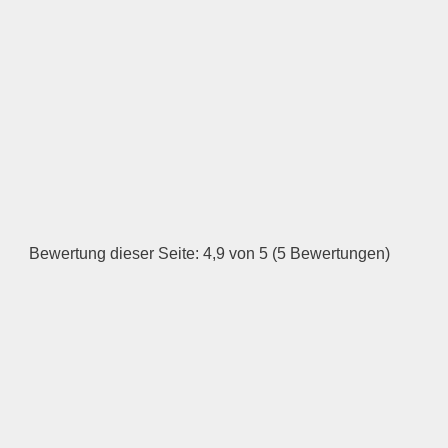
—
ÖFFNUNGSZEITEN
HINZUFÜGEN
Dienstag
—
Bewertung dieser Seite: 4,9 von 5 (5 Bewertungen)
ÖFFNUNGSZEITEN
HINZUFÜGEN
Mittwoch