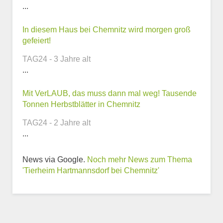
...
Telefonnummer
In diesem Haus bei Chemnitz wird morgen groß
gefeiert!
TAG24 - 3 Jahre alt
...
Webseite
Mit VerLAUB, das muss dann mal weg! Tausende
Tonnen Herbstblätter in Chemnitz
TAG24 - 2 Jahre alt
...
Weitere Informationen
zum Tierheim
News via Google.
Noch mehr News zum Thema
'Tierheim Hartmannsdorf bei Chemnitz'
Trägerverein