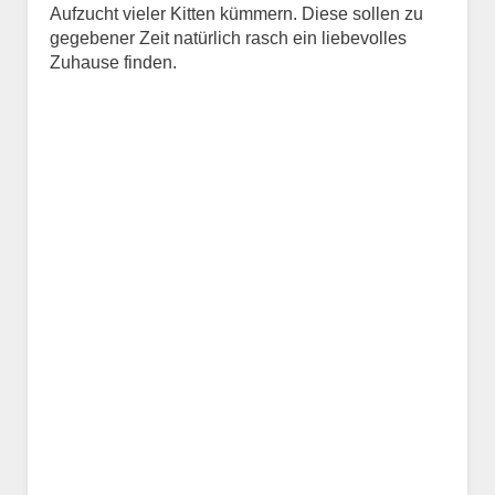
Aufzucht vieler Kitten kümmern. Diese sollen zu
Kontaktdaten des
gegebener Zeit natürlich rasch ein liebevolles
Besitzers
Zuhause finden.
Diese Daten werden zu
Kontaktaufnahme veröffentlicht.
E-Mail-Adresse
Telefonnummer
Mit Absenden der Daten
akzeptiere ich die
Datenschutzbedinungen.
.