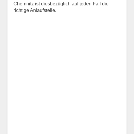
Chemnitz ist diesbezüglich auf jeden Fall die
richtige Anlaufstelle.
Name des Tiers
Geschlecht
*
Alter des Tiers
Beschreibung des Tiers
*