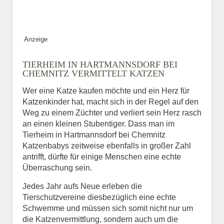
Bild des Tiers
Anzeige
BILD HOCHLADEN
TIERHEIM IN HARTMANNSDORF BEI
Keine Datei ausgewählt
CHEMNITZ VERMITTELT KATZEN
Wer eine Katze kaufen möchte und ein Herz für
Vermisst seit
Katzenkinder hat, macht sich in der Regel auf den
Weg zu einem Züchter und verliert sein Herz rasch
an einen kleinen Stubentiger. Dass man im
Tierheim in Hartmannsdorf bei Chemnitz
Ort des Verschwindens
Katzenbabys zeitweise ebenfalls in großer Zahl
antrifft, dürfte für einige Menschen eine echte
Überraschung sein.
Jedes Jahr aufs Neue erleben die
Tierschutzvereine diesbezüglich eine echte
Schwemme und müssen sich somit nicht nur um
die Katzenvermittlung, sondern auch um die