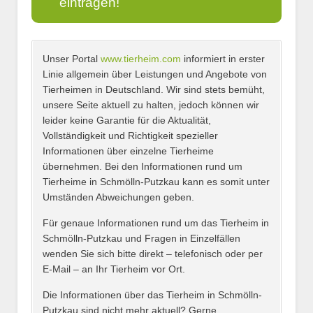
eintragen!
Unser Portal
www.tierheim.com
informiert in erster
Name
*
Linie allgemein über Leistungen und Angebote von
Tierheimen in Deutschland. Wir sind stets bemüht,
unsere Seite aktuell zu halten, jedoch können wir
leider keine Garantie für die Aktualität,
E-Mail
*
Vollständigkeit und Richtigkeit spezieller
Informationen über einzelne Tierheime
übernehmen. Bei den Informationen rund um
Tierheime in Schmölln-Putzkau kann es somit unter
Umständen Abweichungen geben.
Name des Tierheims
*
Für genaue Informationen rund um das Tierheim in
Schmölln-Putzkau und Fragen in Einzelfällen
wenden Sie sich bitte direkt – telefonisch oder per
E-Mail – an Ihr Tierheim vor Ort.
Adresse
*
Die Informationen über das Tierheim in Schmölln-
Putzkau sind nicht mehr aktuell? Gerne