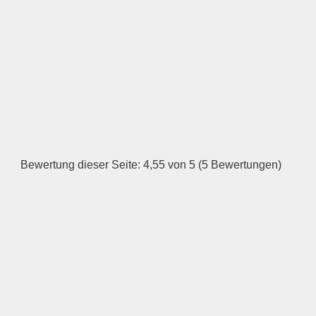
LOGO HOCHLADEN
Keine Datei ausgewählt
Öffnungszeiten
Montag
Bewertung dieser Seite: 4,55 von 5 (5 Bewertungen)
—
ÖFFNUNGSZEITEN
HINZUFÜGEN
Dienstag