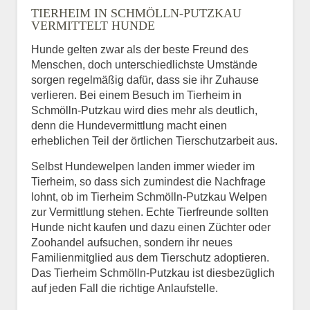
TIERHEIM IN SCHMÖLLN-PUTZKAU
VERMITTELT HUNDE
Hunde gelten zwar als der beste Freund des
E-Mail
*
Menschen, doch unterschiedlichste Umstände
sorgen regelmäßig dafür, dass sie ihr Zuhause
verlieren. Bei einem Besuch im Tierheim in
Schmölln-Putzkau wird dies mehr als deutlich,
denn die Hundevermittlung macht einen
erheblichen Teil der örtlichen Tierschutzarbeit aus.
Selbst Hundewelpen landen immer wieder im
Informationen über das
Tierheim, so dass sich zumindest die Nachfrage
Tier.
lohnt, ob im Tierheim Schmölln-Putzkau Welpen
zur Vermittlung stehen. Echte Tierfreunde sollten
Hunde nicht kaufen und dazu einen Züchter oder
Zoohandel aufsuchen, sondern ihr neues
Art des Tiers
*
Familienmitglied aus dem Tierschutz adoptieren.
Das Tierheim Schmölln-Putzkau ist diesbezüglich
auf jeden Fall die richtige Anlaufstelle.