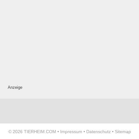
—
ÖFFNUNGSZEITEN
HINZUFÜGEN
Mittwoch
—
Anzeige
ÖFFNUNGSZEITEN
HINZUFÜGEN
Donnerstag
© 2026
TIERHEIM.COM
•
Impressum
•
Datenschutz
•
Sitemap