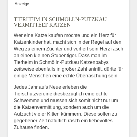
Anzeige
Bild des Tiers
TIERHEIM IN SCHMÖLLN-PUTZKAU
BILD HOCHLADEN
VERMITTELT KATZEN
Keine Datei ausgewählt
Wer eine Katze kaufen möchte und ein Herz für
Katzenkinder hat, macht sich in der Regel auf den
Vermisst seit
Weg zu einem Züchter und verliert sein Herz rasch
an einen kleinen Stubentiger. Dass man im
Tierheim in Schmölln-Putzkau Katzenbabys
zeitweise ebenfalls in großer Zahl antrifft, dürfte für
Ort des Verschwindens
einige Menschen eine echte Überraschung sein.
Jedes Jahr aufs Neue erleben die
Tierschutzvereine diesbezüglich eine echte
Schwemme und müssen sich somit nicht nur um
die Katzenvermittlung, sondern auch um die
Aufzucht vieler Kitten kümmern. Diese sollen zu
gegebener Zeit natürlich rasch ein liebevolles
Zuhause finden.
Kontaktdaten des