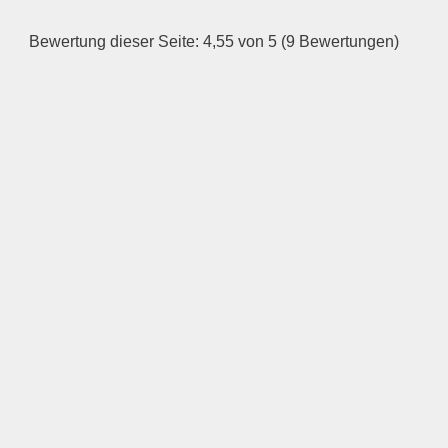
Dienstag
Bewertung dieser Seite: 4,55 von 5 (9 Bewertungen)
—
ÖFFNUNGSZEITEN
HINZUFÜGEN
Mittwoch
—
ÖFFNUNGSZEITEN
HINZUFÜGEN
Donnerstag