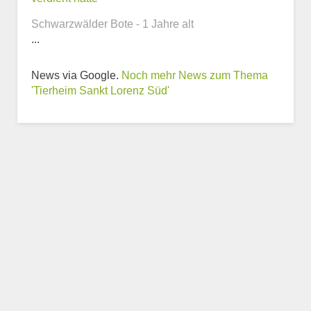
Schwarzwälder Bote - 1 Jahre alt
...
News via Google.
Noch mehr News zum Thema
Weitere Informationen
'Tierheim Sankt Lorenz Süd'
zum Tierheim
Trägerverein
Beschreibung des Tierheims