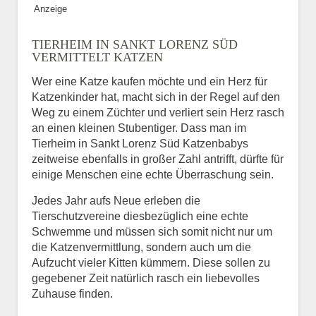
Anzeige
Bild des Tiers
TIERHEIM IN SANKT LORENZ SÜD
BILD HOCHLADEN
VERMITTELT KATZEN
Keine Datei ausgewählt
Wer eine Katze kaufen möchte und ein Herz für
Katzenkinder hat, macht sich in der Regel auf den
Vermisst seit
Weg zu einem Züchter und verliert sein Herz rasch
an einen kleinen Stubentiger. Dass man im
Tierheim in Sankt Lorenz Süd Katzenbabys
zeitweise ebenfalls in großer Zahl antrifft, dürfte für
Ort des Verschwindens
einige Menschen eine echte Überraschung sein.
Jedes Jahr aufs Neue erleben die
Tierschutzvereine diesbezüglich eine echte
Schwemme und müssen sich somit nicht nur um
die Katzenvermittlung, sondern auch um die
Aufzucht vieler Kitten kümmern. Diese sollen zu
gegebener Zeit natürlich rasch ein liebevolles
Zuhause finden.
Kontaktdaten des