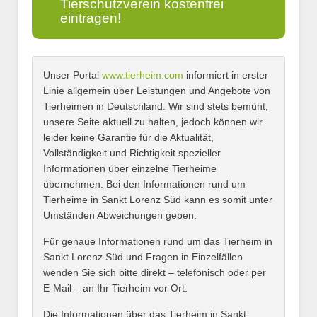
Tierschutzverein kostenfrei
eintragen!
Unser Portal
www.tierheim.com
informiert in erster
Name
*
Linie allgemein über Leistungen und Angebote von
Tierheimen in Deutschland. Wir sind stets bemüht,
unsere Seite aktuell zu halten, jedoch können wir
leider keine Garantie für die Aktualität,
E-Mail
*
Vollständigkeit und Richtigkeit spezieller
Informationen über einzelne Tierheime
übernehmen. Bei den Informationen rund um
Tierheime in Sankt Lorenz Süd kann es somit unter
Umständen Abweichungen geben.
Name des Tierheims
*
Für genaue Informationen rund um das Tierheim in
Sankt Lorenz Süd und Fragen in Einzelfällen
wenden Sie sich bitte direkt – telefonisch oder per
E-Mail – an Ihr Tierheim vor Ort.
Adresse
*
Die Informationen über das Tierheim in Sankt