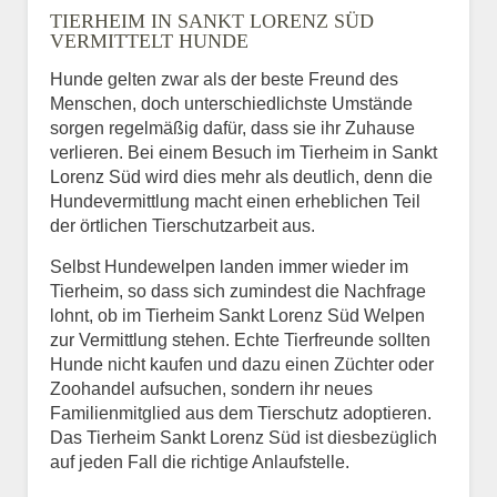
TIERHEIM IN SANKT LORENZ SÜD
VERMITTELT HUNDE
Hunde gelten zwar als der beste Freund des
E-Mail
*
Menschen, doch unterschiedlichste Umstände
sorgen regelmäßig dafür, dass sie ihr Zuhause
verlieren. Bei einem Besuch im Tierheim in Sankt
Lorenz Süd wird dies mehr als deutlich, denn die
Hundevermittlung macht einen erheblichen Teil
der örtlichen Tierschutzarbeit aus.
Selbst Hundewelpen landen immer wieder im
Informationen über das
Tierheim, so dass sich zumindest die Nachfrage
Tier.
lohnt, ob im Tierheim Sankt Lorenz Süd Welpen
zur Vermittlung stehen. Echte Tierfreunde sollten
Hunde nicht kaufen und dazu einen Züchter oder
Zoohandel aufsuchen, sondern ihr neues
Art des Tiers
*
Familienmitglied aus dem Tierschutz adoptieren.
Das Tierheim Sankt Lorenz Süd ist diesbezüglich
auf jeden Fall die richtige Anlaufstelle.