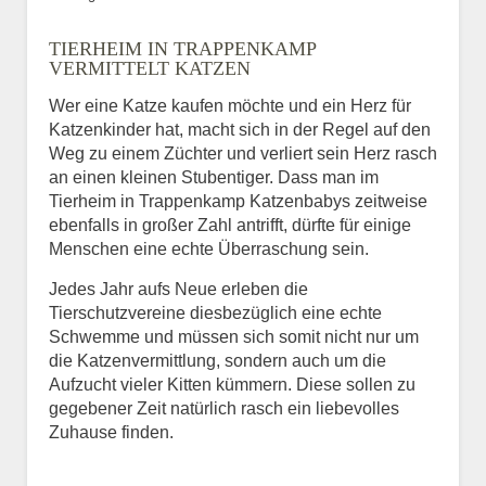
Bild des Tiers
TIERHEIM IN TRAPPENKAMP
BILD HOCHLADEN
VERMITTELT KATZEN
Keine Datei ausgewählt
Wer eine Katze kaufen möchte und ein Herz für
Katzenkinder hat, macht sich in der Regel auf den
Vermisst seit
Weg zu einem Züchter und verliert sein Herz rasch
an einen kleinen Stubentiger. Dass man im
Tierheim in Trappenkamp Katzenbabys zeitweise
ebenfalls in großer Zahl antrifft, dürfte für einige
Ort des Verschwindens
Menschen eine echte Überraschung sein.
Jedes Jahr aufs Neue erleben die
Tierschutzvereine diesbezüglich eine echte
Schwemme und müssen sich somit nicht nur um
die Katzenvermittlung, sondern auch um die
Aufzucht vieler Kitten kümmern. Diese sollen zu
gegebener Zeit natürlich rasch ein liebevolles
Zuhause finden.
Kontaktdaten des
Besitzers