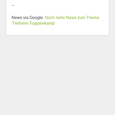
...
News via Google.
Noch mehr News zum Thema
'Tierheim Trappenkamp'
Weitere Informationen
zum Tierheim
Trägerverein
Beschreibung des Tierheims