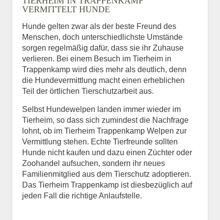
TIERHEIM IN TRAPPENKAMP
VERMITTELT HUNDE
Hunde gelten zwar als der beste Freund des
E-Mail
*
Menschen, doch unterschiedlichste Umstände
sorgen regelmäßig dafür, dass sie ihr Zuhause
verlieren. Bei einem Besuch im Tierheim in
Trappenkamp wird dies mehr als deutlich, denn
die Hundevermittlung macht einen erheblichen
Teil der örtlichen Tierschutzarbeit aus.
Selbst Hundewelpen landen immer wieder im
Informationen über das
Tierheim, so dass sich zumindest die Nachfrage
Tier.
lohnt, ob im Tierheim Trappenkamp Welpen zur
Vermittlung stehen. Echte Tierfreunde sollten
Hunde nicht kaufen und dazu einen Züchter oder
Zoohandel aufsuchen, sondern ihr neues
Art des Tiers
*
Familienmitglied aus dem Tierschutz adoptieren.
Das Tierheim Trappenkamp ist diesbezüglich auf
jeden Fall die richtige Anlaufstelle.
Name des Tiers