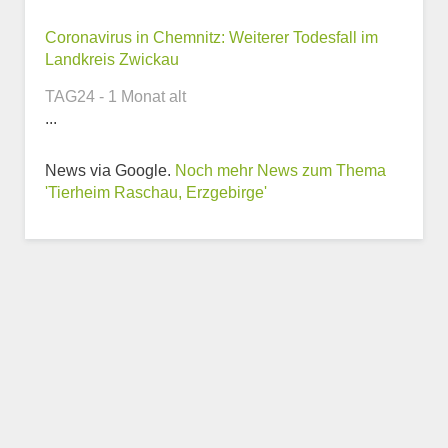
Coronavirus in Chemnitz: Weiterer Todesfall im
Webseite
Landkreis Zwickau
TAG24 - 1 Monat alt
...
News via Google.
Noch mehr News zum Thema
Weitere Informationen
'Tierheim Raschau, Erzgebirge'
zum Tierheim
Trägerverein
Beschreibung des Tierheims