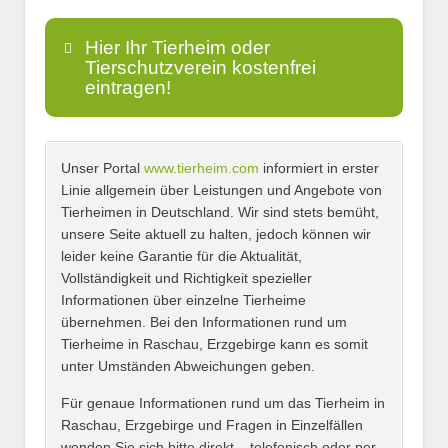
Hier Ihr Tierheim oder
Tierschutzverein kostenfrei
eintragen!
Unser Portal
www.tierheim.com
informiert in erster
Name
*
Linie allgemein über Leistungen und Angebote von
Tierheimen in Deutschland. Wir sind stets bemüht,
unsere Seite aktuell zu halten, jedoch können wir
leider keine Garantie für die Aktualität,
E-Mail
*
Vollständigkeit und Richtigkeit spezieller
Informationen über einzelne Tierheime
übernehmen. Bei den Informationen rund um
Tierheime in Raschau, Erzgebirge kann es somit
unter Umständen Abweichungen geben.
Name des Tierheims
*
Für genaue Informationen rund um das Tierheim in
Raschau, Erzgebirge und Fragen in Einzelfällen
wenden Sie sich bitte direkt – telefonisch oder per