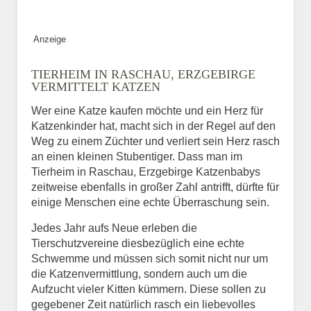
Bild des Tiers
Anzeige
BILD HOCHLADEN
TIERHEIM IN RASCHAU, ERZGEBIRGE
Keine Datei ausgewählt
VERMITTELT KATZEN
Wer eine Katze kaufen möchte und ein Herz für
Vermisst seit
Katzenkinder hat, macht sich in der Regel auf den
Weg zu einem Züchter und verliert sein Herz rasch
an einen kleinen Stubentiger. Dass man im
Tierheim in Raschau, Erzgebirge Katzenbabys
Ort des Verschwindens
zeitweise ebenfalls in großer Zahl antrifft, dürfte für
einige Menschen eine echte Überraschung sein.
Jedes Jahr aufs Neue erleben die
Tierschutzvereine diesbezüglich eine echte
Schwemme und müssen sich somit nicht nur um
die Katzenvermittlung, sondern auch um die
Aufzucht vieler Kitten kümmern. Diese sollen zu
gegebener Zeit natürlich rasch ein liebevolles