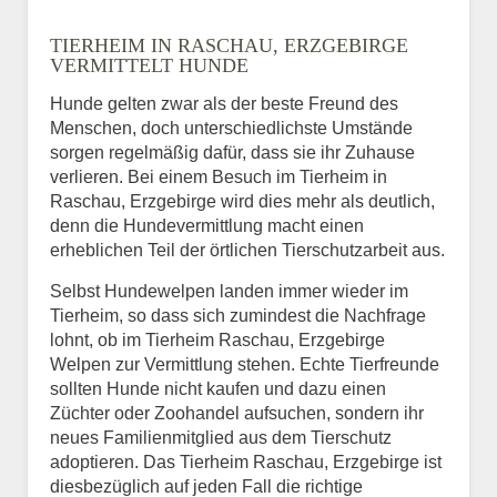
Name
*
TIERHEIM IN RASCHAU, ERZGEBIRGE
VERMITTELT HUNDE
Hunde gelten zwar als der beste Freund des
E-Mail
*
Menschen, doch unterschiedlichste Umstände
sorgen regelmäßig dafür, dass sie ihr Zuhause
verlieren. Bei einem Besuch im Tierheim in
Raschau, Erzgebirge wird dies mehr als deutlich,
denn die Hundevermittlung macht einen
erheblichen Teil der örtlichen Tierschutzarbeit aus.
Selbst Hundewelpen landen immer wieder im
Informationen über das
Tierheim, so dass sich zumindest die Nachfrage
Tier.
lohnt, ob im Tierheim Raschau, Erzgebirge
Welpen zur Vermittlung stehen. Echte Tierfreunde
sollten Hunde nicht kaufen und dazu einen
Züchter oder Zoohandel aufsuchen, sondern ihr
Art des Tiers
*
neues Familienmitglied aus dem Tierschutz
adoptieren. Das Tierheim Raschau, Erzgebirge ist
diesbezüglich auf jeden Fall die richtige