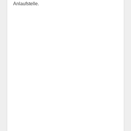
Anlaufstelle.
Name des Tiers
Geschlecht
*
Alter des Tiers
Beschreibung des Tiers
*