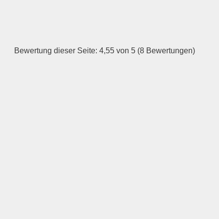
HINZUFÜGEN
Dienstag
Bewertung dieser Seite: 4,55 von 5 (8 Bewertungen)
—
ÖFFNUNGSZEITEN
HINZUFÜGEN
Mittwoch
—
ÖFFNUNGSZEITEN
HINZUFÜGEN