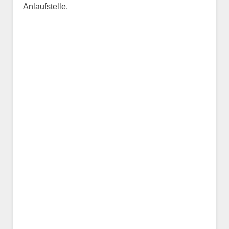
Anlaufstelle.
Name des Tiers
Geschlecht
*
Alter des Tiers
Beschreibung des Tiers
*