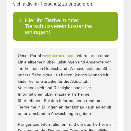
sich aktiv im Tierschutz zu engagieren.
Hier Ihr Tierheim oder
Tierschutzverein kostenfrei
eintragen!
Unser Portal
www.tierheim.com
informiert in erster
Name
*
Linie allgemein über Leistungen und Angebote von
Tierheimen in Deutschland. Wir sind stets bemüht,
unsere Seite aktuell zu halten, jedoch können wir
leider keine Garantie für die Aktualität,
E-Mail
*
Vollständigkeit und Richtigkeit spezieller
Informationen über einzelne Tierheime
übernehmen. Bei den Informationen rund um
Tierheime in Dillingen an der Donau kann es somit
unter Umständen Abweichungen geben.
Name des Tierheims
*
Für genaue Informationen rund um das Tierheim in
Dillingen an der Donau und Fragen in Einzelfällen