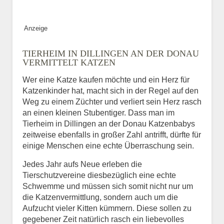
Bild des Tiers
Anzeige
BILD HOCHLADEN
TIERHEIM IN DILLINGEN AN DER DONAU
Keine Datei ausgewählt
VERMITTELT KATZEN
Wer eine Katze kaufen möchte und ein Herz für
Vermisst seit
Katzenkinder hat, macht sich in der Regel auf den
Weg zu einem Züchter und verliert sein Herz rasch
an einen kleinen Stubentiger. Dass man im
Tierheim in Dillingen an der Donau Katzenbabys
Ort des Verschwindens
zeitweise ebenfalls in großer Zahl antrifft, dürfte für
einige Menschen eine echte Überraschung sein.
Jedes Jahr aufs Neue erleben die
Tierschutzvereine diesbezüglich eine echte
Schwemme und müssen sich somit nicht nur um
die Katzenvermittlung, sondern auch um die
Aufzucht vieler Kitten kümmern. Diese sollen zu
gegebener Zeit natürlich rasch ein liebevolles