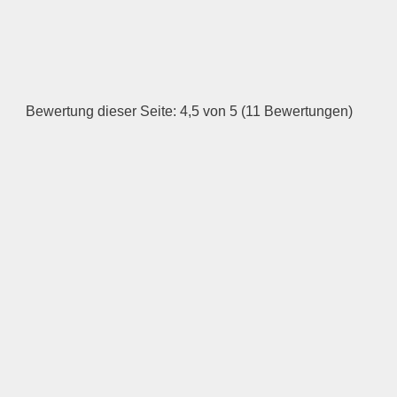
HINZUFÜGEN
Dienstag
Bewertung dieser Seite: 4,5 von 5 (11 Bewertungen)
—
ÖFFNUNGSZEITEN
HINZUFÜGEN
Mittwoch
—
ÖFFNUNGSZEITEN