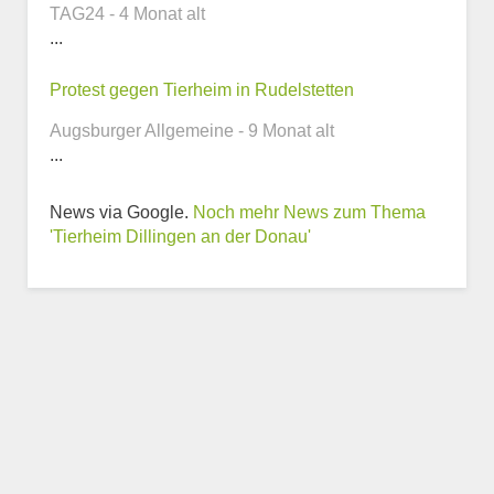
TAG24 - 4 Monat alt
...
Webseite
Protest gegen Tierheim in Rudelstetten
Augsburger Allgemeine - 9 Monat alt
...
News via Google.
Noch mehr News zum Thema
Weitere Informationen
'Tierheim Dillingen an der Donau'
zum Tierheim
Trägerverein
Beschreibung des Tierheims