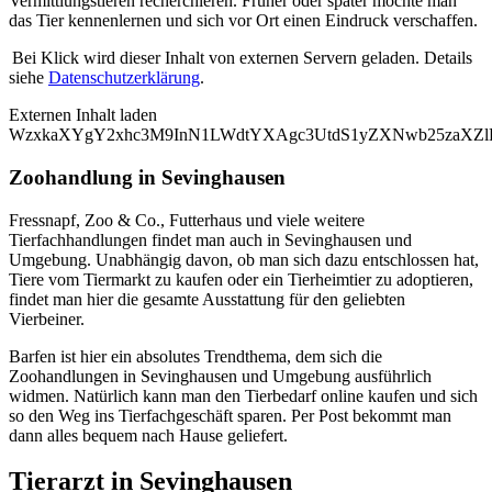
Vermittlungstieren recherchieren. Früher oder später möchte man
das Tier kennenlernen und sich vor Ort einen Eindruck verschaffen.
Bei Klick wird dieser Inhalt von externen Servern geladen. Details
siehe
Datenschutzerklärung
.
Externen Inhalt laden
WzxkaXYgY2xhc3M9InN1LWdtYXAgc3UtdS1yZXNwb25zaXZlL
Zoohandlung in Sevinghausen
Fressnapf, Zoo & Co., Futterhaus und viele weitere
Tierfachhandlungen findet man auch in Sevinghausen und
Umgebung. Unabhängig davon, ob man sich dazu entschlossen hat,
Tiere vom Tiermarkt zu kaufen oder ein Tierheimtier zu adoptieren,
findet man hier die gesamte Ausstattung für den geliebten
Vierbeiner.
Barfen ist hier ein absolutes Trendthema, dem sich die
Zoohandlungen in Sevinghausen und Umgebung ausführlich
widmen. Natürlich kann man den Tierbedarf online kaufen und sich
so den Weg ins Tierfachgeschäft sparen. Per Post bekommt man
dann alles bequem nach Hause geliefert.
Tierarzt in Sevinghausen