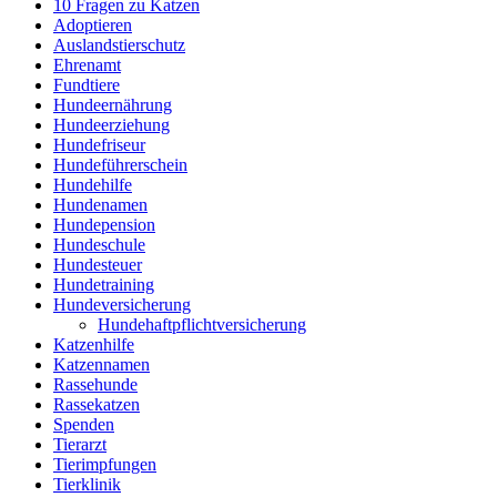
10 Fragen zu Katzen
Adoptieren
Auslandstierschutz
Ehrenamt
Fundtiere
Hundeernährung
Hundeerziehung
Hundefriseur
Hundeführerschein
Hundehilfe
Hundenamen
Hundepension
Hundeschule
Hundesteuer
Hundetraining
Hundeversicherung
Hundehaftpflichtversicherung
Katzenhilfe
Katzennamen
Rassehunde
Rassekatzen
Spenden
Tierarzt
Tierimpfungen
Tierklinik