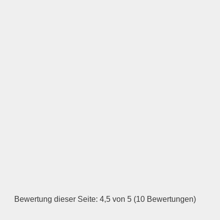
Keine Datei ausgewählt
Öffnungszeiten
Montag
—
ÖFFNUNGSZEITEN
HINZUFÜGEN
Dienstag
Bewertung dieser Seite: 4,5 von 5 (10 Bewertungen)
—