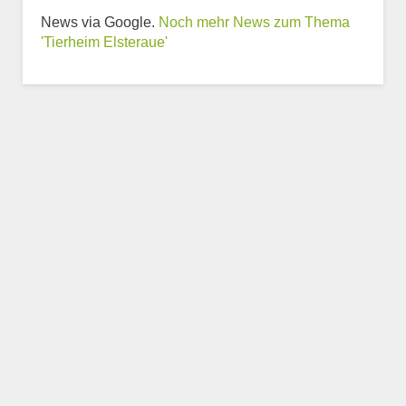
News via Google.
Noch mehr News zum Thema
Weitere Informationen
'Tierheim Elsteraue'
zum Tierheim
Trägerverein
Beschreibung des Tierheims
Logo
LOGO HOCHLADEN