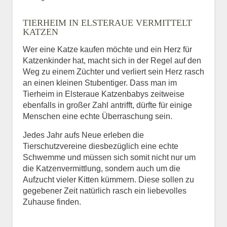
Bild des Tiers
TIERHEIM IN ELSTERAUE VERMITTELT
BILD HOCHLADEN
KATZEN
Keine Datei ausgewählt
Wer eine Katze kaufen möchte und ein Herz für
Katzenkinder hat, macht sich in der Regel auf den
Vermisst seit
Weg zu einem Züchter und verliert sein Herz rasch
an einen kleinen Stubentiger. Dass man im
Tierheim in Elsteraue Katzenbabys zeitweise
ebenfalls in großer Zahl antrifft, dürfte für einige
Ort des Verschwindens
Menschen eine echte Überraschung sein.
Jedes Jahr aufs Neue erleben die
Tierschutzvereine diesbezüglich eine echte
Schwemme und müssen sich somit nicht nur um
die Katzenvermittlung, sondern auch um die
Aufzucht vieler Kitten kümmern. Diese sollen zu
gegebener Zeit natürlich rasch ein liebevolles
Zuhause finden.
Kontaktdaten des
Besitzers