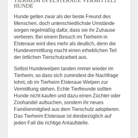
TIERHEIM IN ELSTERAUE VERMITTELT
HUNDE
Hunde gelten zwar als der beste Freund des
E-Mail
*
Menschen, doch unterschiedlichste Umstände
sorgen regelmäßig dafür, dass sie ihr Zuhause
verlieren. Bei einem Besuch im Tierheim in
Elsteraue wird dies mehr als deutlich, denn die
Hundevermittlung macht einen erheblichen Teil
der örtlichen Tierschutzarbeit aus.
Selbst Hundewelpen landen immer wieder im
Informationen über das
Tierheim, so dass sich zumindest die Nachfrage
Tier.
lohnt, ob im Tierheim Elsteraue Welpen zur
Vermittlung stehen. Echte Tierfreunde sollten
Hunde nicht kaufen und dazu einen Züchter oder
Zoohandel aufsuchen, sondern ihr neues
Art des Tiers
*
Familienmitglied aus dem Tierschutz adoptieren.
Das Tierheim Elsteraue ist diesbezüglich auf
jeden Fall die richtige Anlaufstelle.
Name des Tiers