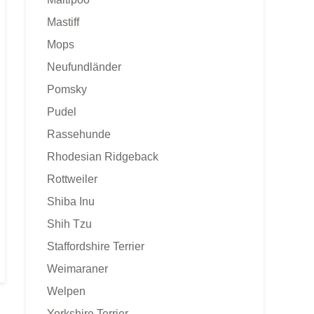
Mastiff
Mops
Neufundländer
Pomsky
Pudel
Rassehunde
Rhodesian Ridgeback
Rottweiler
Shiba Inu
Shih Tzu
Staffordshire Terrier
Weimaraner
Welpen
Yorkshire Terrier