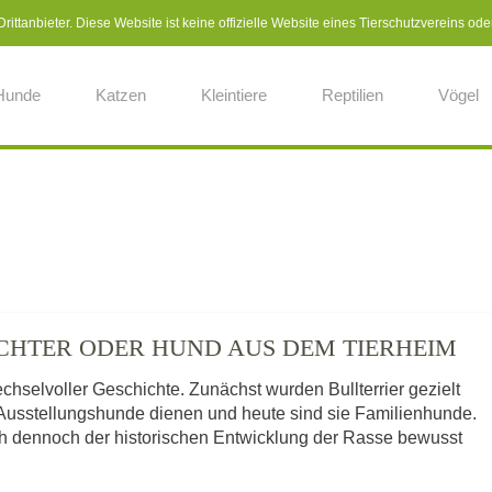
ittanbieter. Diese Website ist keine offizielle Website eines Tierschutzvereins ode
Hunde
Katzen
Kleintiere
Reptilien
Vögel
CHTER ODER HUND AUS DEM TIERHEIM
wechselvoller Geschichte. Zunächst wurden Bullterrier gezielt
s Ausstellungshunde dienen und heute sind sie Familienhunde.
ich dennoch der historischen Entwicklung der Rasse bewusst